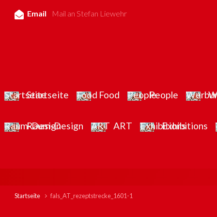
Zum Hauptinhalt springen
Email
Mail an Stefan Liewehr
Startseite
Food
People
W
Raum-Design
ART
Exhibitions
Startseite
fals_AT_rezeptstrecke_1601-1